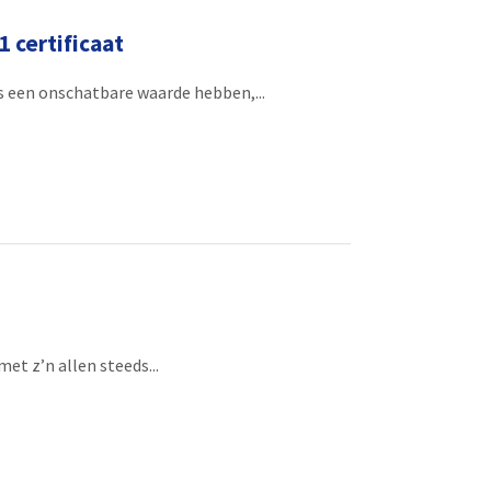
 certificaat
ns een onschatbare waarde hebben,...
et z’n allen steeds...