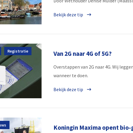
Door Wethouder Denise Mulder (Maasslu
Bekijk deze tip
Registratie
Van 2G naar 4G of 5G?
Overstappen van 2G naar 4G. Wij leggen
wanneer te doen.
Bekijk deze tip
uws
Koningin Maxima opent bio-g