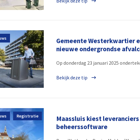
Bekijk deze tip
uws
Gemeente Westerkwartier en
nieuwe ondergrondse afvalc
Op donderdag 23 januari 2025 ondertek
Bekijk deze tip
uws
Registratie
Maassluis kiest leveranciers
beheerssoftware