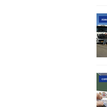
nie
con