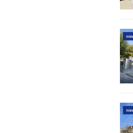
nie
nie