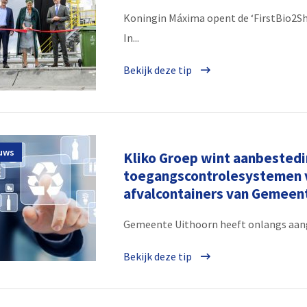
Koningin Máxima opent de ‘FirstBio2Ship
In...
Bekijk deze tip
uws
Kliko Groep wint aanbestedi
toegangscontrolesystemen 
afvalcontainers van Gemeen
Gemeente Uithoorn heeft onlangs aange
Bekijk deze tip