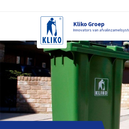
Kliko Groep
Innovators van afvalinzamelsys