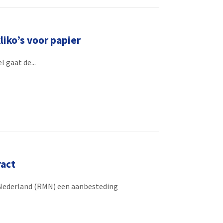
kliko’s voor papier
 gaat de...
ract
 Nederland (RMN) een aanbesteding