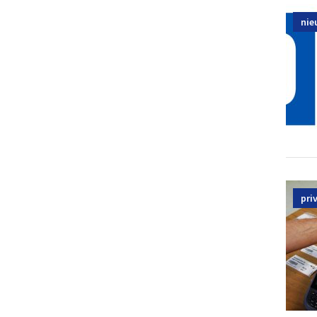
nie
pri