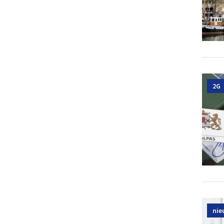
2G
nie