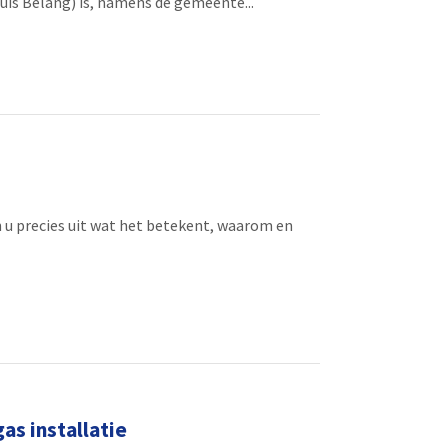
is Belang) is, namens de gemeente...
 u precies uit wat het betekent, waarom en
as installatie