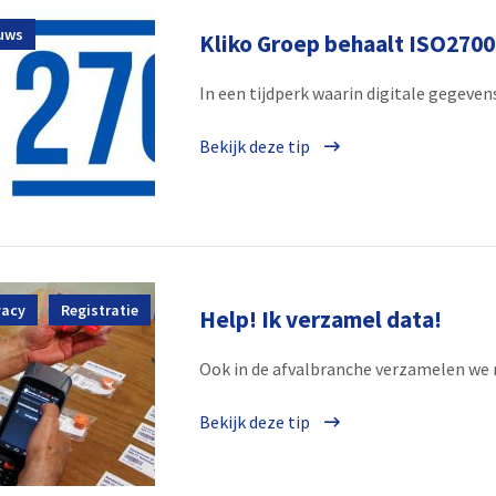
uws
Kliko Groep behaalt ISO27001
In een tijdperk waarin digitale gegeve
Bekijk deze tip
vacy
Registratie
Help! Ik verzamel data!
Ook in de afvalbranche verzamelen we m
Bekijk deze tip