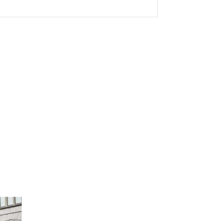
Jan Huizer
Regio: Noord & Centraal Nederland
+31 6 20 61 02 62
Lonneke Kastelijn
Regio: Noord & Zuid Holland
+ 31 6 22 14 46 00
Martijn Smits
Regio: Zuid-Nederland & Vlaanderen
+31 6 82 94 67 96