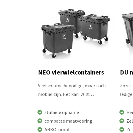
NEO vierwielcontainers
DU m
Veel volume benodigd, maar toch
Zo ste
mobiel zijn. Het kan. Wilt…
ledig
stabiele opname
Per
compacte maatvoering
Ze
ARBO-proof
Ze