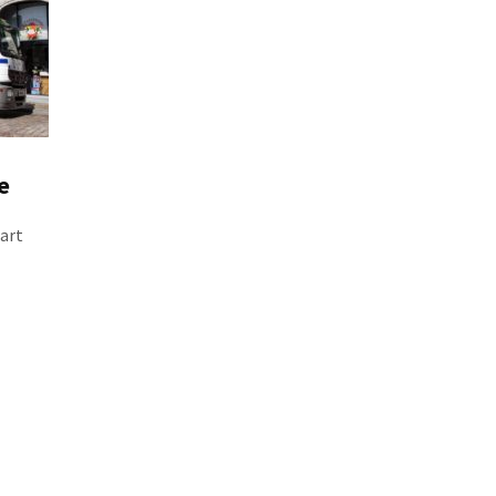
e
art