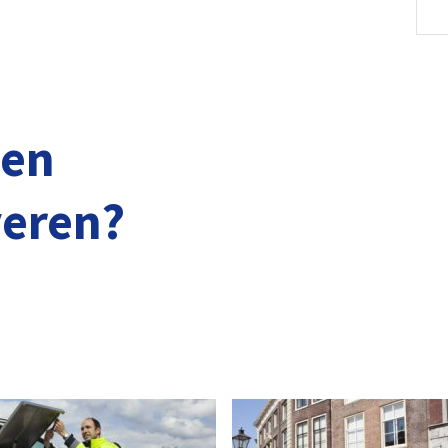
ten
veren?