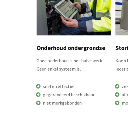
Onderhoud ondergrondse
Stor
Goed onderhoud is het halve werk
Koop b
Geen enkel systeem is…
Ieder
snel en effectief
zek
gegarandeerd beschikbaar
al
niet merkgebonden
mo