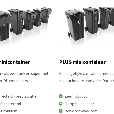
inicontainer
PLUS minicontainer
rk als een tank en supersnel
Een degelijke container, met e
en. DU containers…
revolutionaire voorzijde. Dat i
fecte chipregistratie
Zeer robuust
lfcentrerend
Hoog belastbaar
er robuust
Bewezen kwaliteit