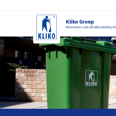
Kliko Groep
Innovators van afvalinzamelsys