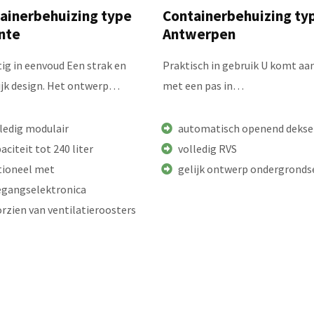
ainerbehuizing type
Containerbehuizing ty
nte
Antwerpen
ig in eenvoud Een strak en
Praktisch in gebruik U komt aa
ijk design. Het ontwerp…
met een pas in…
ledig modulair
automatisch openend dekse
aciteit tot 240 liter
volledig RVS
tioneel met
gelijk ontwerp ondergronds
egangselektronica
rzien van ventilatieroosters