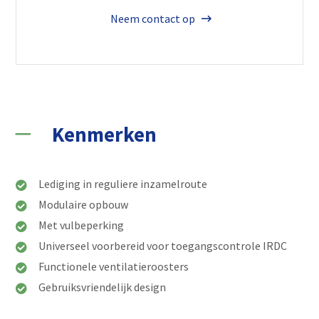
Neem contact op
Jan Huizer
Regio: Noord & Centraal Nederland
+31 6 20 61 02 62
Kenmerken
Lediging in reguliere inzamelroute
Lonneke Kastelijn
Modulaire opbouw
Regio: Noord & Zuid Holland
Met vulbeperking
+ 31 6 22 14 46 00
Universeel voorbereid voor toegangscontrole IRDC
Functionele ventilatieroosters
Gebruiksvriendelijk design
Martijn Smits