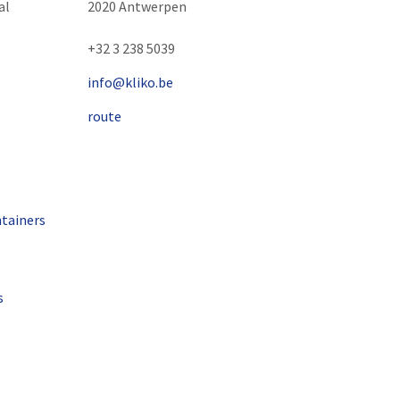
al
2020 Antwerpen
+32 3 238 5039
info@kliko.be
route
s
tainers
s