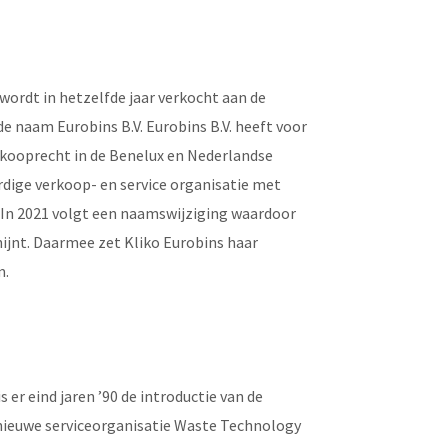
 wordt in hetzelfde jaar verkocht aan de
de naam Eurobins B.V. Eurobins B.V. heeft voor
rkooprecht in de Benelux en Nederlandse
ardige verkoop- en service organisatie met
 In 2021 volgt een naamswijziging waardoor
hijnt. Daarmee zet Kliko Eurobins haar
m.
 er eind jaren ’90 de introductie van de
nieuwe serviceorganisatie Waste Technology