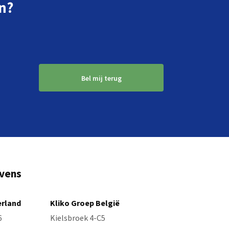
n?
Bel mij terug
vens
erland
Kliko Groep België
6
Kielsbroek 4-C5