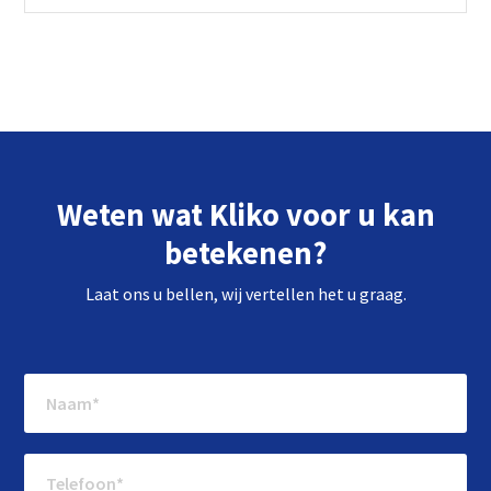
Jan Huizer
Regio: Noord & Centraal Nederland
+31 6 20 61 02 62
Lonneke Kastelijn
Weten wat Kliko voor u kan
Regio: Noord & Zuid Holland
betekenen?
+ 31 6 22 14 46 00
Laat ons u bellen, wij vertellen het u graag.
Martijn Smits
Regio: Zuid-Nederland & Vlaanderen
+31 6 82 94 67 96